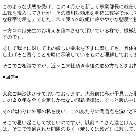
このような状態を受け、この４月から新しく事業部長に就任
工数を投入してきたが、その費用対効果を明確に数字で示し
な数字で示せ」でした。常々我々の取組に冷ややかな態度で
一方＠＠は先生のお考えを信奉させて頂いている様で、機械
すので）。
そして我々に対して上の厳しい要求を下すに際しても、具体
し上げろと言うことを暗に示唆しているものと理解しており
そこでご相談ですが、近々ご来社頂き今後の進め方などをお
■回答■
大変ご無沙汰させて頂いております。大分前に私が予見した
この２０年を全く否定しかねない問題指摘は、ぐっと腹の中
その代わりに外部の私を使い、このあたりの問題点を洗いざ
そこで思い起こして欲しいのですが、以前＊＊さん達とけん
は、そこで指摘された問題の多く（若しくは殆ど）に対して