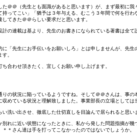
した＠＠（先生とも面識があると思います）が、まず最初に我
て持ってこい」「猶予は３年与える、むこう３年間で何を行わ
接してきた＠＠らしい要求だと思います。
設計の連載は基より、先生のお書きになられている著書は全て
的に「先生にお手伝いをお願いしろ」とは申しませんが、先生
ます。
打ち合わせ頂きたく、宜しくお願い申し上げます。
通りの状況に陥っているようですね。そして＠＠さんは、事の
に収めている状況と理解致しました。事業部長の立場としては
らい洗い出させ、徹底した仕切直しを目論んで居られると思い
か別れに近い状態になったときに、私から発した問題指摘が幾
、＊＊さん達は手を打ってこなかったのではないでしょうか。