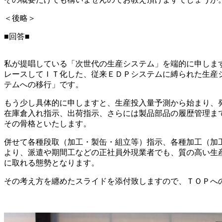
＜後略＞
■回答■
私が提唱している「次世代の生産システム」を端的に申しま
レースしてＩＴ化した、従来ＥＤＰシステムに縛られた生産
テムへの移行」です。
もう少し具体的に申しますと、生産投入量予測から始まり、
在庫倉入れ指示、出荷指示、さらには製品部品の履歴管理ま
その骨格といたします。
併せて各種段取（加工・製缶・組立等）指示、各種加工（加
より、派遣や期間工などの正社員外現業者でも、質の高い生
に取れる態勢となります。
その考え方を纏めたスライドを添付致しますので、ＴＯＰへ