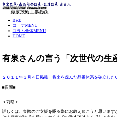
Back
コーナMENU
コラム全体MENU
HOME
有泉さんの言う「次世代の生
２０１１年３月４日掲載 将来を睨んだ品番体系を確立した
■質問■
＜前略＞
詳しくは、実際のご支援を賜る際にお教え頂こうと思います
その概要だけでも構いませんのでお教え頂けますでしょうか