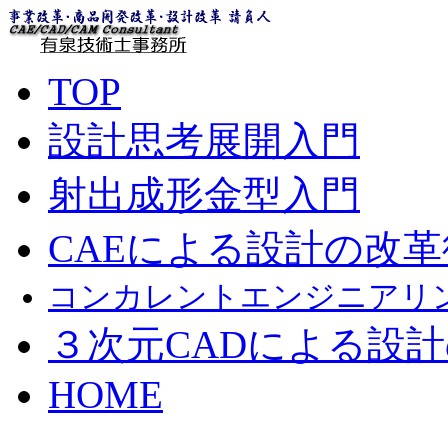
TOP
設計思考展開入門
射出成形金型入門
CAEによる設計の改革
コンカレントエンジニアリ
３次元CADによる設
HOME